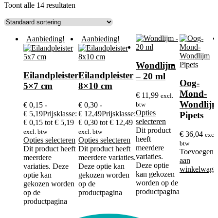
Toont alle 14 resultaten
Aanbieding!
Aanbieding!
Wondlijm
Eilandpleister
Eilandpleister
– 20 ml
Oog-
5×7 cm
8×10 cm
Mond-
€
11,99
excl.
Wondlij
€
0,15
-
€
0,30
-
btw
Opties
€
5,19
Prijsklasse:
€
12,49
Prijsklasse:
Pipets
selecteren
€ 0,15 tot € 5,19
€ 0,30 tot € 12,49
Dit product
excl. btw
excl. btw
€
36,04
excl.
heeft
Opties selecteren
Opties selecteren
btw
meerdere
Dit product heeft
Dit product heeft
Toevoegen
variaties.
meerdere
meerdere variaties.
aan
Deze optie
variaties. Deze
Deze optie kan
winkelwage
kan gekozen
optie kan
gekozen worden
worden op de
gekozen worden
op de
productpagina
op de
productpagina
productpagina