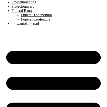
Projectinrichting
Projectontwerp
Funeral Extra
Funeral Toolmonitor
Funeral Coolsecure
rouwautokopen.nl