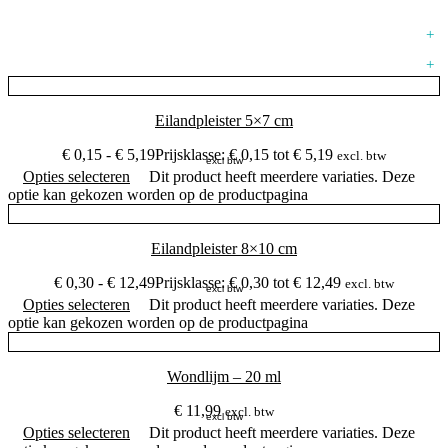
outlet / aanbiedingen
+
occasions
+
Eilandpleister 5×7 cm
€
0,15
-
€
5,19
Prijsklasse: € 0,15 tot € 5,19
excl. btw
excl btw
Opties selecteren
Dit product heeft meerdere variaties. Deze
optie kan gekozen worden op de productpagina
Eilandpleister 8×10 cm
€
0,30
-
€
12,49
Prijsklasse: € 0,30 tot € 12,49
excl. btw
excl btw
Opties selecteren
Dit product heeft meerdere variaties. Deze
optie kan gekozen worden op de productpagina
Wondlijm – 20 ml
€
11,99
excl. btw
excl btw
Opties selecteren
Dit product heeft meerdere variaties. Deze