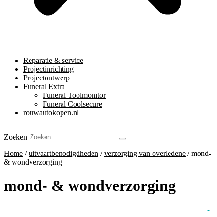
Reparatie & service
Projectinrichting
Projectontwerp
Funeral Extra
Funeral Toolmonitor
Funeral Coolsecure
rouwautokopen.nl
Zoeken
Home
/
uitvaartbenodigdheden
/
verzorging van overledene
/ mond-
& wondverzorging
mond- & wondverzorging
uitvaartbenodigdheden
-