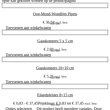
optie kan gekozen worden op de productpagina
Oog-Mond-Wondlijm Pipets
€
36,04
excl. btw
excl btw
Toevoegen aan winkelwagen
Gaaskompres 5 x 5 cm
€
2,69
excl. btw
excl btw
Toevoegen aan winkelwagen
Gaaskompres 10×10 cm
€
5,26
excl. btw
excl btw
Toevoegen aan winkelwagen
Eilandpleister 8×15 cm
€
0,83
-
€
37,45
Prijsklasse: € 0,83 tot € 37,45
excl. btw
excl btw
Opties selecteren
Dit product heeft meerdere variaties. Deze