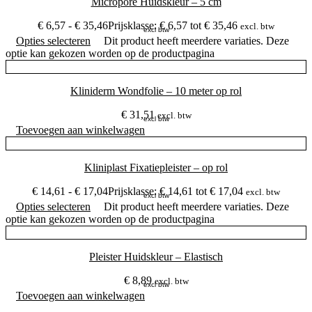
Micropore Huidskleur – 5 cm
€
6,57
-
€
35,46
Prijsklasse: € 6,57 tot € 35,46
excl. btw
excl btw
Opties selecteren
Dit product heeft meerdere variaties. Deze
optie kan gekozen worden op de productpagina
Kliniderm Wondfolie – 10 meter op rol
€
31,51
excl. btw
excl btw
Toevoegen aan winkelwagen
Kliniplast Fixatiepleister – op rol
€
14,61
-
€
17,04
Prijsklasse: € 14,61 tot € 17,04
excl. btw
excl btw
Opties selecteren
Dit product heeft meerdere variaties. Deze
optie kan gekozen worden op de productpagina
Pleister Huidskleur – Elastisch
€
8,89
excl. btw
excl btw
Toevoegen aan winkelwagen